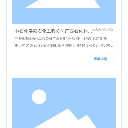
2018-03-02
中石化洛阳石化工程公司广西石化14*1
中石化洛阳石化工程公司广西石化14*104Nm3/h制氢装置 规
04Nm3/h制氢装置
格：Φ1016*26.93乐动注册_乐动(中国)、Φ114.3*6.03--4000
猪尾管 材质：1¼Cr½Mo、P22 完成日期：2013年4月
查看详情