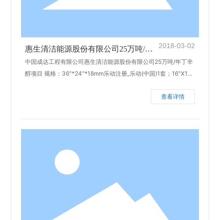
2018-03-02
惠生清洁能源股份有限公司25万吨/年
中国成达工程有限公司惠生清洁能源股份有限公司25万吨/年丁辛
丁辛醇项目
醇项目 规格：36"*24"*18mm乐动注册_乐动(中国)1套；16"X1
4"夹套管1套 材质：Q245RGB713 完成日期：2013年3月
查看详情