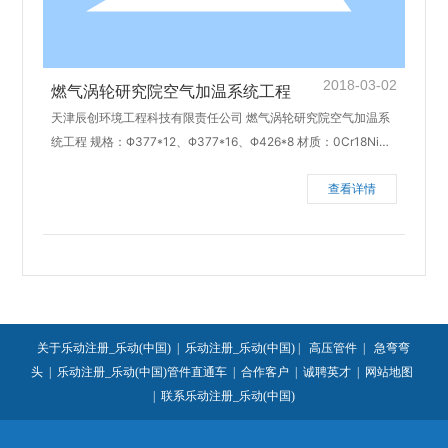
2018-03-02
燃气涡轮研究院空气加温系统工程
天津辰创环境工程科技有限责任公司 燃气涡轮研究院空气加温系
统工程 规格：Φ377*12、Φ377*16、Φ426*8 材质：0Cr18Ni
9 完成日期：2012年8月
查看详情
关于乐动注册_乐动(中国)
|
乐动注册_乐动(中国)
|
高压管件
|
急弯弯
头
|
乐动注册_乐动(中国)管件直通车
|
合作客户
|
诚聘英才
|
网站地图
|
联系乐动注册_乐动(中国)